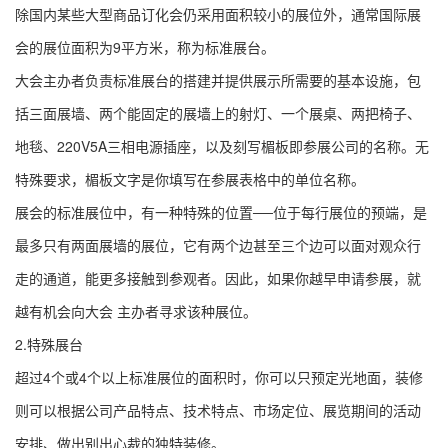
除国内某些大型商品订化会仍采用面积较小的展位外，通常国际展
会的展位面积为9平方米，称为标准展台。
大会主办者负责标准展台的搭建并提供展示所需要的基本设施，包
括三面展墙、两个能固定的展墙上的射灯、一个展桌、两把椅子、
地毯、220V5A三相电源插座，以及刻写楣板即参展公司的名称。无
特殊要求，楣板文字是你填写在参展表格中的单位名称。
展会的标准展位中，有一种特殊的位置──位于每行展位的预端，是
最多只有两面展墙的展位，它有两个边甚至三个边可以面对观众行
走的通道，能更多接触到参观者。因此，如果你越早申请参展，就
越有机会向大会 主办者寻求该种展位。
2.特殊展台
超过4个或4个以上标准展位的面积时，你可以只预定光地面，装修
则可以根据公司产品特点、技术特点、市场定位、展览期间的活动
安排、做出别出心裁的独特装修。